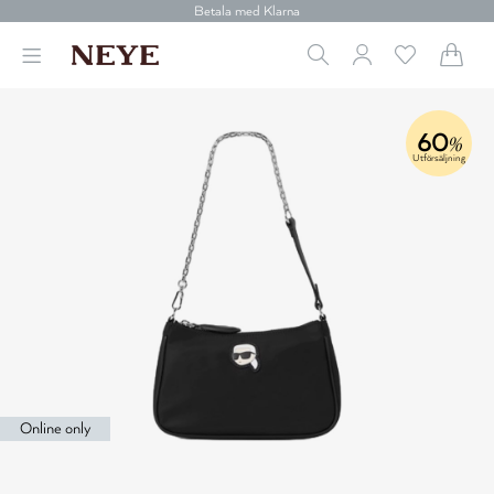
Betala med Klarna
Leverans 1-4 arbetsdagar
Gratis frakt över 699 kr.
Vi donerar till cancerforskning
30 dagars retur
Betala med Klarna
60
%
Utförsäljning
Online only