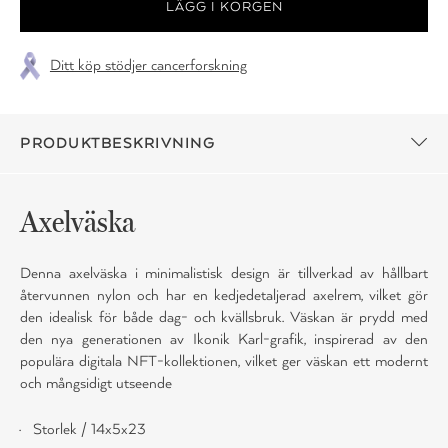
Ditt köp stödjer cancerforskning
PRODUKTBESKRIVNING
Axelväska
Denna axelväska i minimalistisk design är tillverkad av hållbart
återvunnen nylon och har en kedjedetaljerad axelrem, vilket gör
den idealisk för både dag- och kvällsbruk. Väskan är prydd med
den nya generationen av Ikonik Karl-grafik, inspirerad av den
populära digitala NFT-kollektionen, vilket ger väskan ett modernt
och mångsidigt utseende
Storlek / 14x5x23