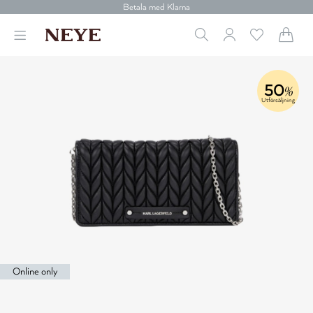
Betala med Klarna
Leverans 1-4 arbetsdagar
Gratis frakt över 699 kr.
Vi donerar till cancerforskning
30 dagars retur
Betala med Klarna
50
%
Utförsäljning
Online only