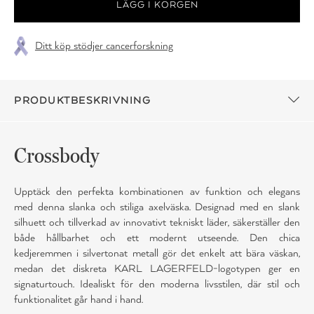
Ditt köp stödjer cancerforskning
PRODUKTBESKRIVNING
Crossbody
Upptäck den perfekta kombinationen av funktion och elegans
med denna slanka och stiliga axelväska. Designad med en slank
silhuett och tillverkad av innovativt tekniskt läder, säkerställer den
både hållbarhet och ett modernt utseende. Den chica
kedjeremmen i silvertonat metall gör det enkelt att bära väskan,
medan det diskreta KARL LAGERFELD-logotypen ger en
signaturtouch. Idealiskt för den moderna livsstilen, där stil och
funktionalitet går hand i hand.