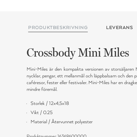
PRODUKTBESKRIVNING
LEVERANS
Crossbody Mini Miles
Mini-Miles är den kompakta versionen av storsäljaren Mi
nycklar, pengar, ett mellanmål och läppbalsam och den pe
caféresor, fester eller festivaler. Mini-Miles har en dragk
mindre föremål.
Storlek / 12x4,5x18
Vikt / 0.25
Material / Återvunnet polyester
Produktnummer: 16369600000