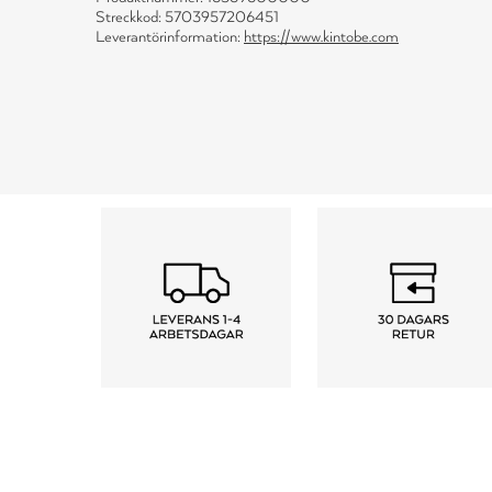
Streckkod: 5703957206451
Leverantörinformation:
https://www.kintobe.com