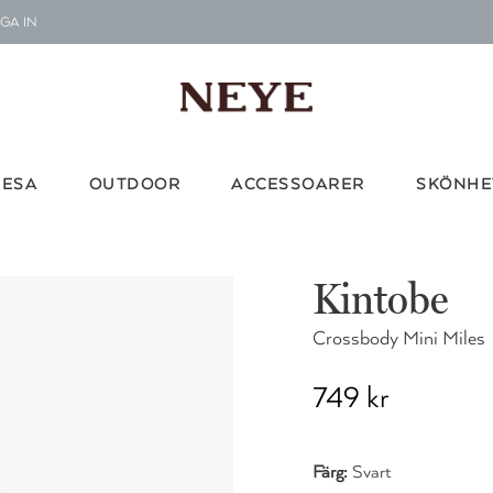
GA IN
Le
G
Vi d
RESA
OUTDOOR
ACCESSOARER
SKÖNHE
Kintobe
Crossbody Mini Miles
749 kr
Färg:
Svart