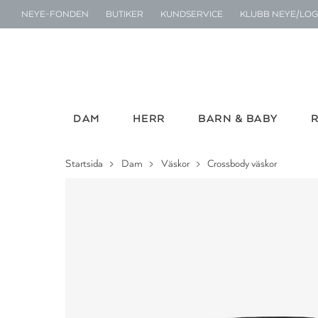
NEYE-FONDEN
BUTIKER
KUNDSERVICE
KLUBB NEYE/LOG
DAM
HERR
BARN & BABY
Startsida
Dam
Väskor
Crossbody väskor