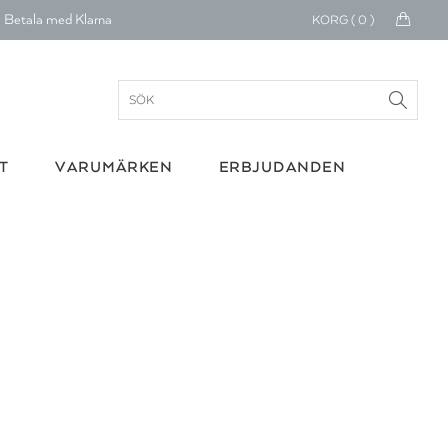
Betala med Klarna
KORG (
0
)
verans 1-4 arbetsdagar
ratis frakt över 699 kr.
onerar till cancerforskning
T
VARUMÄRKEN
ERBJUDANDEN
30 dagars retur
Betala med Klarna