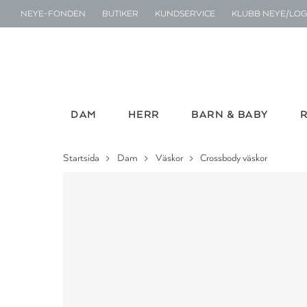
NEYE-FONDEN
BUTIKER
KUNDSERVICE
KLUBB NEYE/LOG
DAM
HERR
BARN & BABY
Startsida
Dam
Väskor
Crossbody väskor