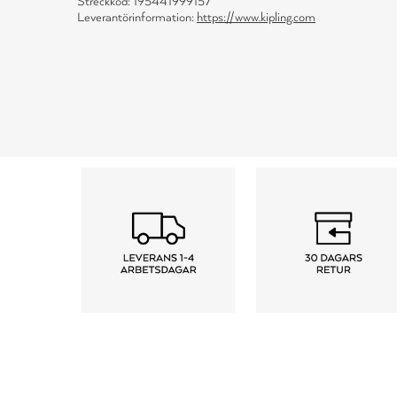
Streckkod: 195441999157
Leverantörinformation:
https://www.kipling.com