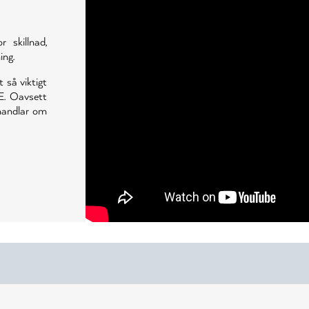
skillnad,
ing.
t så viktigt
E. Oavsett
 handlar om