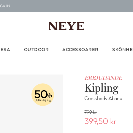
GA IN
Le
G
Vi d
RESA
OUTDOOR
ACCESSOARER
SKÖNHE
ERBJUDANDE
Kipling
50
%
Crossbody Abanu
Utförsäljning
799 kr
399,50 kr