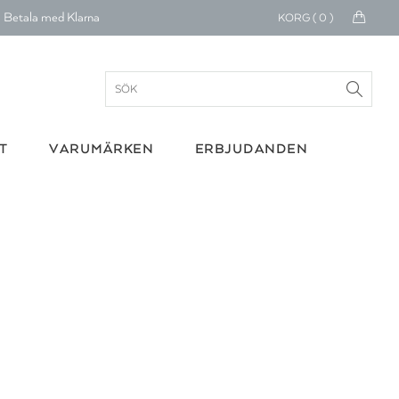
Betala med Klarna
KORG (
0
)
verans 1-4 arbetsdagar
ratis frakt över 699 kr.
onerar till cancerforskning
T
VARUMÄRKEN
ERBJUDANDEN
30 dagars retur
Betala med Klarna