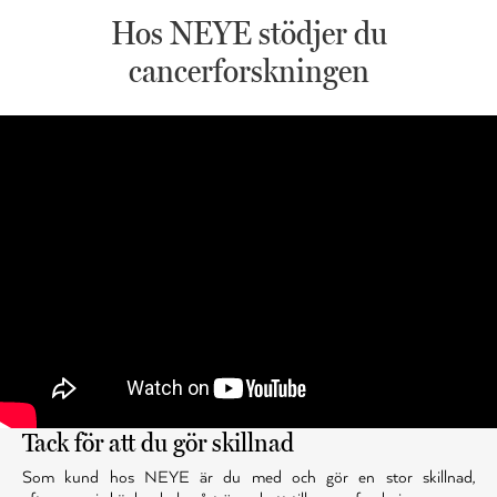
Hos NEYE stödjer du
cancerforskningen
Tack för att du gör skillnad
Som kund hos NEYE är du med och gör en stor skillnad,