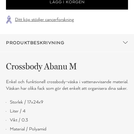
Ditt köp stödjer cancerforskning
PRODUKTBESKRIVNING
Crossbody Abanu M
Enkel och funktionell crossbody-väska i vattenavvisande material.
Väskan har olika fack som gör det enkelt att organisera dina saker.
Storlek / 17x24x9
Liter / 4
Vikt / 0.3
Material / Polyamid