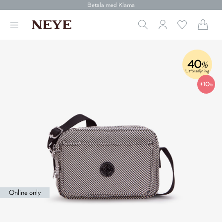
Betala med Klarna
Leverans 1-4 arbetsdagar
Gratis frakt över 699 kr.
Vi donerar till cancerforskning
30 dagars retur
Betala med Klarna
40
%
Utförsäljning
+10
%
Online only