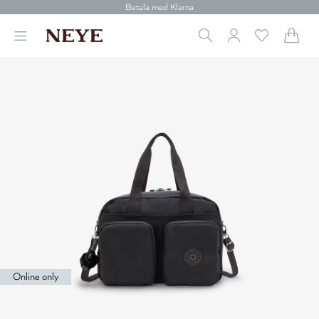
Betala med Klarna
Leverans 1-4 arbetsdagar
Gratis frakt över 699 kr.
Vi donerar till cancerforskning
30 dagars retur
Betala med Klarna
Online only