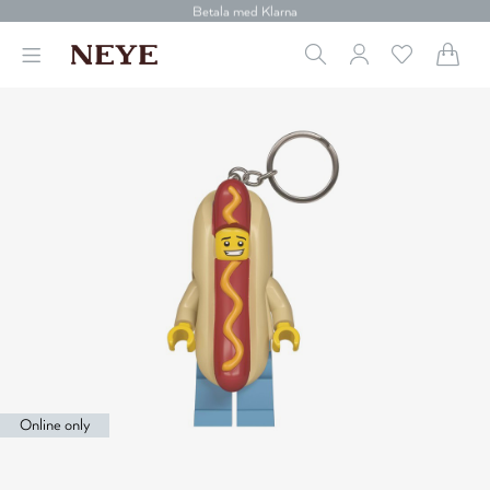
30 dagars retur
Betala med Klarna
Leverans 1-4 arbetsdagar
Gratis frakt över 699 kr.
Vi donerar till cancerforskning
30 dagars retur
Betala med Klarna
Online only