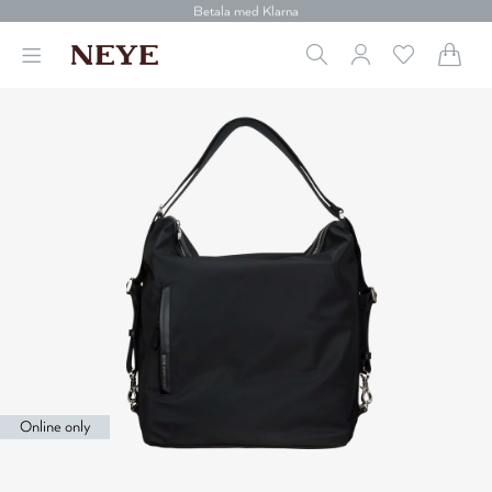
30 dagars retur
Betala med Klarna
Leverans 1-4 arbetsdagar
Gratis frakt över 699 kr.
Vi donerar till cancerforskning
30 dagars retur
Betala med Klarna
Online only