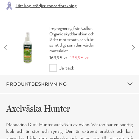
Ditt köp stödjer cancerforskning
Impregnering från Collonil
Organic skyddar skinn och
läder mot smuts och fukt
samtidigt som den vårdar
materialet.
169,95 kr
135,96 kr
Ja tack
PRODUKTBESKRIVNING
Axelväska Hunter
Mandarina Duck Hunter axelväska av nylon. Väskan har en sportig
look och är stor och rymlig. Den är extremt praktisk och kan
användas både som axelväska och göras om till ryggsäck, då