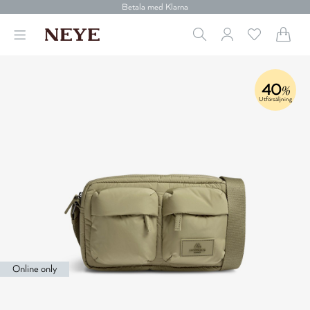
Betala med Klarna
Leverans 1-4 arbetsdagar
Gratis frakt över 699 kr.
Vi donerar till cancerforskning
30 dagars retur
Betala med Klarna
40
%
Utförsäljning
Online only