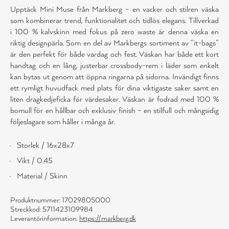
Upptäck Mini Muse från Markberg – en vacker och stilren väska
som kombinerar trend, funktionalitet och tidlös elegans. Tillverkad
i 100 % kalvskinn med fokus på zero waste är denna väska en
riktig designpärla. Som en del av Markbergs sortiment av “it-bags”
är den perfekt för både vardag och fest. Väskan har både ett kort
handtag och en lång, justerbar crossbody-rem i läder som enkelt
kan bytas ut genom att öppna ringarna på sidorna. Invändigt finns
ett rymligt huvudfack med plats för dina viktigaste saker samt en
liten dragkedjeficka för värdesaker. Väskan är fodrad med 100 %
bomull för en hållbar och exklusiv finish – en stilfull och mångsidig
följeslagare som håller i många år.
Storlek / 16x28x7
Vikt / 0.45
Material / Skinn
Produktnummer: 17029805000
Streckkod: 5711423109984
Leverantörinformation:
https://markberg.dk