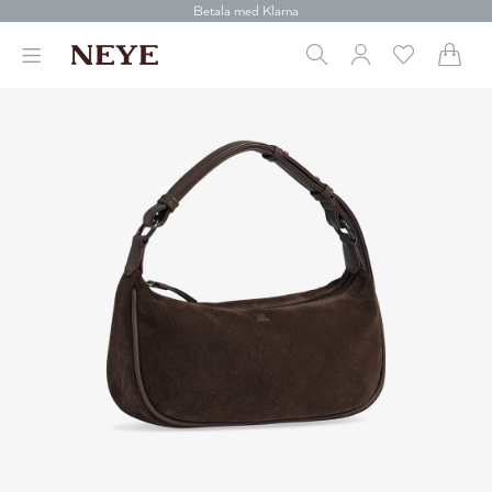
30 dagars retur
Betala med Klarna
Leverans 1-4 arbetsdagar
Gratis frakt över 699 kr.
Vi donerar till cancerforskning
30 dagars retur
Betala med Klarna