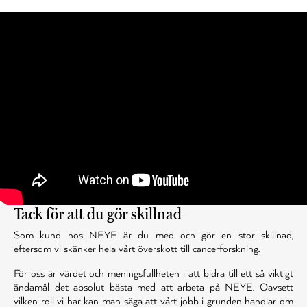
Tack för att du gör skillnad
Som kund hos NEYE är du med och gör en stor skillnad,
eftersom vi skänker hela vårt överskott till cancerforskning.
För oss är värdet och meningsfullheten i att bidra till ett så viktigt
ändamål det absolut bästa med att arbeta på NEYE. Oavsett
vilken roll vi har kan man säga att vårt jobb i grunden handlar om