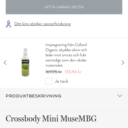
HITTA VARAN I BUTIK
Ditt köp stödjer cancerforskning
Impregnering från Collonil
Organic skyddar skinn och
läder mot smuts och fukt
samtidigt som den vårdar
materialet.
169,95 kr
135,96 kr
Ja tack
PRODUKTBESKRIVNING
Crossbody Mini MuseMBG