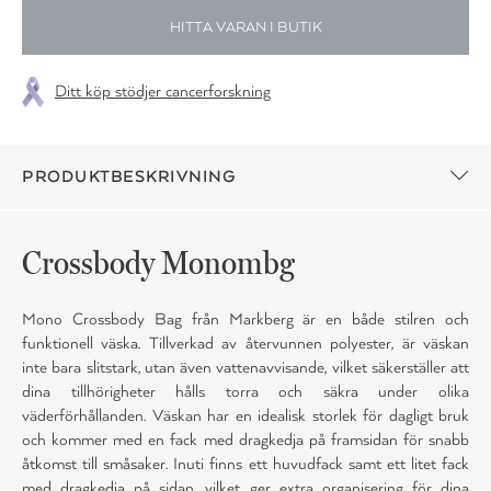
HITTA VARAN I BUTIK
Ditt köp stödjer cancerforskning
PRODUKTBESKRIVNING
Crossbody Monombg
Mono Crossbody Bag från Markberg är en både stilren och
funktionell väska. Tillverkad av återvunnen polyester, är väskan
inte bara slitstark, utan även vattenavvisande, vilket säkerställer att
dina tillhörigheter hålls torra och säkra under olika
väderförhållanden. Väskan har en idealisk storlek för dagligt bruk
och kommer med en fack med dragkedja på framsidan för snabb
åtkomst till småsaker. Inuti finns ett huvudfack samt ett litet fack
med dragkedja på sidan, vilket ger extra organisering för dina