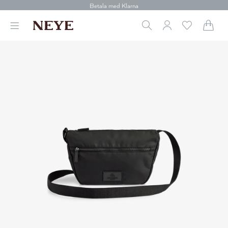
30 dagars retur
Betala med Klarna
Leverans 1-4 arbetsdagar
Gratis frakt över 699 kr.
Vi donerar till cancerforskning
30 dagars retur
Betala med Klarna