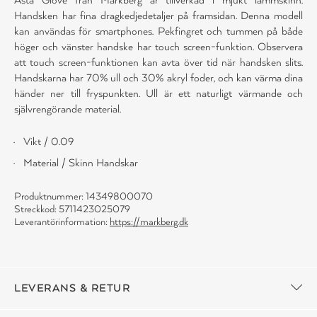
Handsken har fina dragkedjedetaljer på framsidan. Denna modell
kan användas för smartphones. Pekfingret och tummen på både
höger och vänster handske har touch screen-funktion. Observera
att touch screen-funktionen kan avta över tid när handsken slits.
Handskarna har 70% ull och 30% akryl foder, och kan värma dina
händer ner till fryspunkten. Ull är ett naturligt värmande och
självrengörande material.
Vikt / 0.09
Material / Skinn Handskar
Produktnummer: 14349800070
Streckkod: 5711423025079
Leverantörinformation:
https://markberg.dk
LEVERANS & RETUR