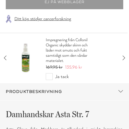
Ditt köp stödjer cancerforskning
Impregnering från Collonil
Organic skyddar skinn och
läder mot smuts och fukt
samtidigt som den vårdar
materialet.
169,95 kr
135,96 kr
Ja tack
PRODUKTBESKRIVNING
Damhandskar Asta Str. 7
Asta Glove från Markberg är tillverkad i mjukt lammskinn.