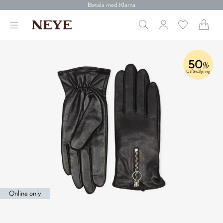
Betala med Klarna
Leverans 1-4 arbetsdagar
Gratis frakt över 699 kr.
Vi donerar till cancerforskning
30 dagars retur
Betala med Klarna
50
%
Utförsäljning
Online only