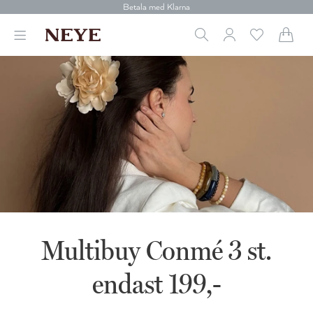
30 dagars retur
Betala med Klarna
Leverans 1-4 arbetsdagar
Gratis frakt över 699 kr.
Vi donerar till cancerforskning
30 dagars retur
Betala med Klarna
Multibuy Conmé 3 st.
endast 199,-