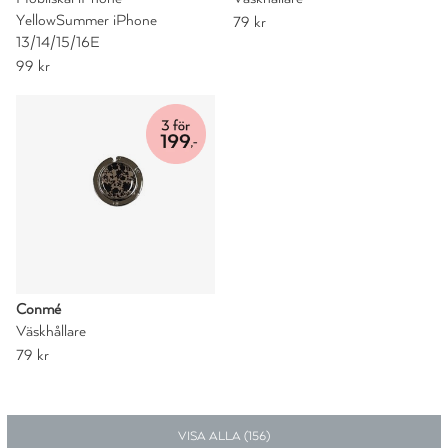
YellowSummer iPhone
79 kr
13/14/15/16E
99 kr
Conmé
Väskhållare
79 kr
VISA ALLA (
156
)