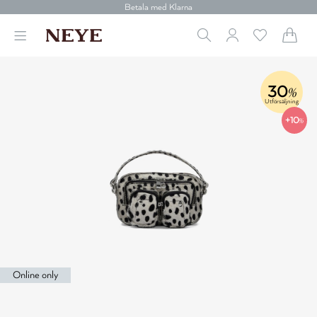
Betala med Klarna
Leverans 1-4 arbetsdagar
Gratis frakt över 699 kr.
Vi donerar till cancerforskning
30 dagars retur
Betala med Klarna
30
%
Utförsäljning
+10
%
Online only