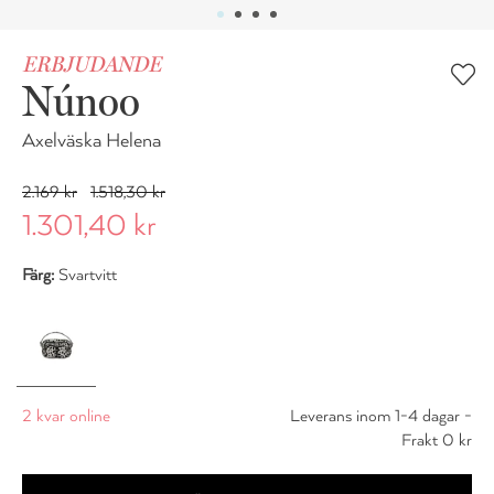
ERBJUDANDE
Núnoo
Axelväska Helena
2.169 kr
1.518,30 kr
1.301,40 kr
Färg:
Svartvitt
2 kvar online
Leverans inom 1-4 dagar -
Frakt 0 kr