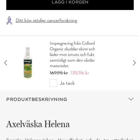
Ditt köp stödjer cancerforskning
Impregnering från Collonil
Organic skyddar skinn och
läder mot smuts och fukt
samtidigt som den vårdar
materialet.
169,95 kr
135,96 kr
Ja tack
PRODUKTBESKRIVNING
Axelväska Helena
Ikoniska Helena-väskan. Huvudfacket och de tre ytterfacken