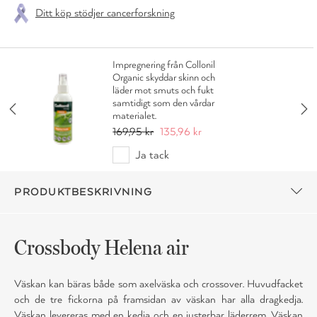
Ditt köp stödjer cancerforskning
Impregnering från Collonil
Organic skyddar skinn och
läder mot smuts och fukt
samtidigt som den vårdar
materialet.
169,95 kr
135,96 kr
Ja tack
PRODUKTBESKRIVNING
Crossbody Helena air
Väskan kan bäras både som axelväska och crossover. Huvudfacket
och de tre fickorna på framsidan av väskan har alla dragkedja.
Väskan levereras med en kedja och en justerbar läderrem. Väskan