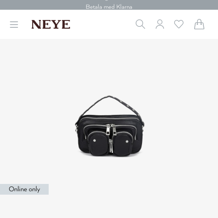
30 dagars retur
Betala med Klarna
Leverans 1-4 arbetsdagar
Gratis frakt över 699 kr.
Vi donerar till cancerforskning
30 dagars retur
Betala med Klarna
Online only