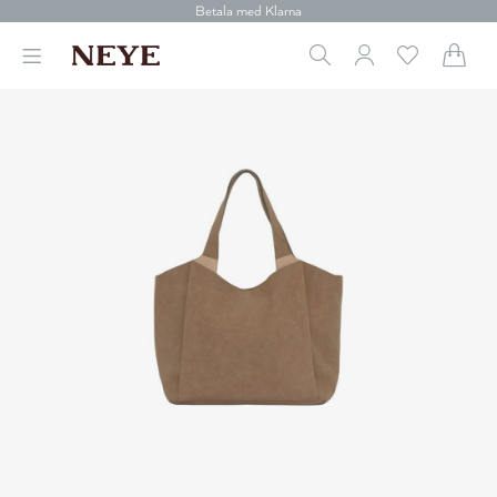
Betala med Klarna
Leverans 1-4 arbetsdagar
Gratis frakt över 699 kr.
Vi donerar till cancerforskning
30 dagars retur
Betala med Klarna