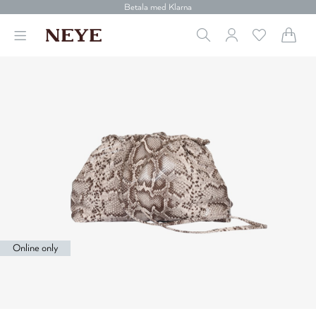
Betala med Klarna
Leverans 1-4 arbetsdagar
Gratis frakt över 699 kr.
Vi donerar till cancerforskning
30 dagars retur
Betala med Klarna
Online only