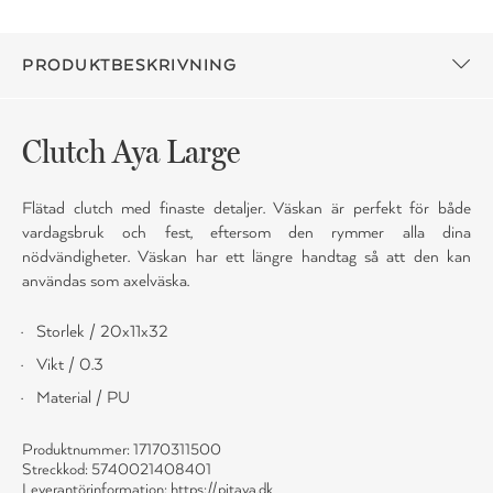
PRODUKTBESKRIVNING
Clutch Aya Large
Flätad clutch med finaste detaljer. Väskan är perfekt för både
vardagsbruk och fest, eftersom den rymmer alla dina
nödvändigheter. Väskan har ett längre handtag så att den kan
användas som axelväska.
Storlek / 20x11x32
Vikt / 0.3
Material / PU
Produktnummer: 17170311500
Streckkod: 5740021408401
Leverantörinformation:
https://pitaya.dk