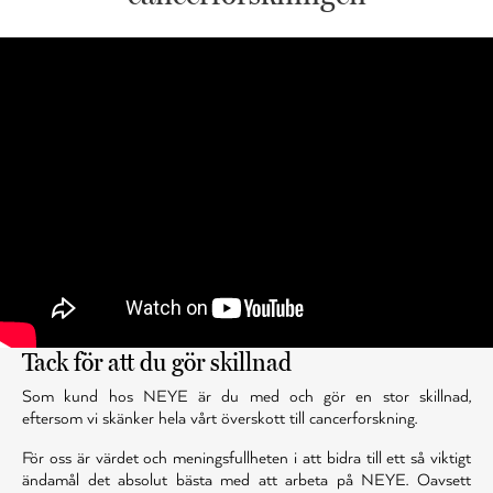
Tack för att du gör skillnad
Som kund hos NEYE är du med och gör en stor skillnad,
eftersom vi skänker hela vårt överskott till cancerforskning.
För oss är värdet och meningsfullheten i att bidra till ett så viktigt
ändamål det absolut bästa med att arbeta på NEYE. Oavsett