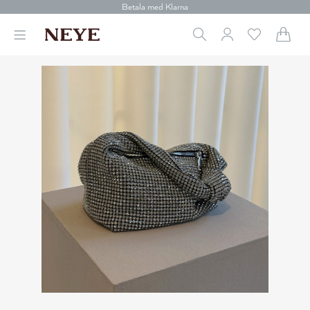
Betala med Klarna
Leverans 1-4 arbetsdagar
Gratis frakt över 699 kr.
Vi donerar till cancerforskning
30 dagars retur
Betala med Klarna