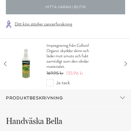
HITTA VARAN I BUTIK
Ditt köp stödjer cancerforskning
Impregnering från Collonil
Organic skyddar skinn och
läder mot smuts och fukt
samtidigt som den vårdar
materialet.
169,95 kr
135,96 kr
Ja tack
PRODUKTBESKRIVNING
Handväska Bella