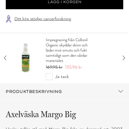
Ditt köp stödjer cancerforskning
Impregnering från Collonil
Organic skyddar skinn och
läder mot smuts och fukt
samtidigt som den vårdar
materialet.
169,95 kr
135,96 kr
Ja tack
PRODUKTBESKRIVNING
Axelväska Margo Big
Upplev tidlös stil med Margo Big från re: designed est. 2003.