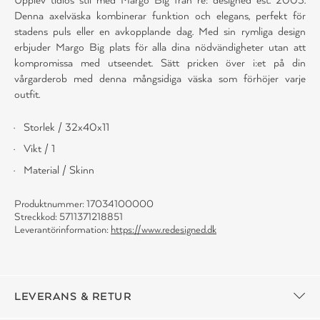
Denna axelväska kombinerar funktion och elegans, perfekt för
stadens puls eller en avkopplande dag. Med sin rymliga design
erbjuder Margo Big plats för alla dina nödvändigheter utan att
kompromissa med utseendet. Sätt pricken över i:et på din
vårgarderob med denna mångsidiga väska som förhöjer varje
outfit.
Storlek / 32x40x11
Vikt / 1
Material / Skinn
Produktnummer: 17034100000
Streckkod: 5711371218851
Leverantörinformation:
https://www.redesigned.dk
LEVERANS & RETUR