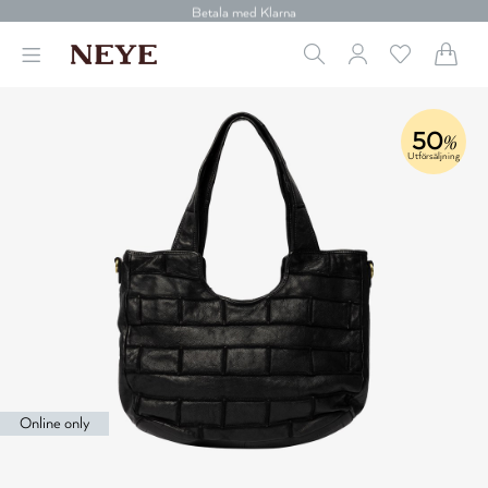
30 dagars retur
Betala med Klarna
Leverans 1-4 arbetsdagar
Gratis frakt över 699 kr.
Vi donerar till cancerforskning
30 dagars retur
50
%
Betala med Klarna
Utförsäljning
Online only