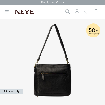
Betala med Klarna
Leverans 1-4 arbetsdagar
Gratis frakt över 699 kr.
Vi donerar till cancerforskning
30 dagars retur
Betala med Klarna
50
%
Utförsäljning
Online only