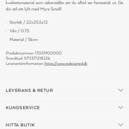
kvalitetsmaterial som säkerställer att du alltid ser fantastisk ut. Ge
din stil ett lyft med Myra Small!
Storlek / 22x25,5x12
Vikt / 0.75
Material / Skinn
Produktnummer: 17031900000
Streckkod: 5711371218226
Leverantörinformation:
https://www.redesigned.dk
LEVERANS & RETUR
KUNDSERVICE
HITTA BUTIK