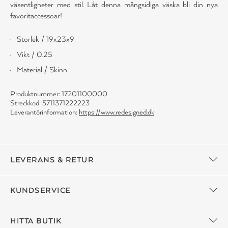
väsentligheter med stil. Låt denna mångsidiga väska bli din nya
favoritaccessoar!
Storlek / 19x23x9
Vikt / 0.25
Material / Skinn
Produktnummer: 17201100000
Streckkod: 5711371222223
Leverantörinformation:
https://www.redesigned.dk
LEVERANS & RETUR
KUNDSERVICE
HITTA BUTIK