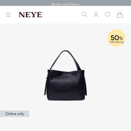
30 dagars retur
Betala med Klarna
Leverans 1-4 arbetsdagar
Gratis frakt över 699 kr.
Vi donerar till cancerforskning
30 dagars retur
50
Betala med Klarna
%
Utförsäljning
Online only