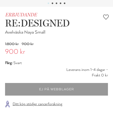
ERBJUDANDE
RE:DESIGNED
Axelväska Naya Small
1.800 kr
900 kr
900 kr
Färg:
Svart
Leverans inom 1-4 dagar -
Frakt 0 kr
Ditt köp stödjer cancerforskning