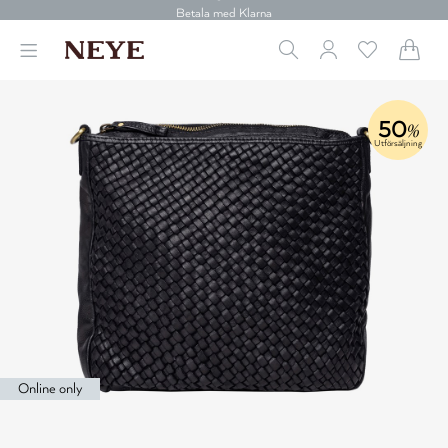
30 dagars retur
Betala med Klarna
Leverans 1-4 arbetsdagar
Gratis frakt över 699 kr.
Vi donerar till cancerforskning
30 dagars retur
50
%
Betala med Klarna
Utförsäljning
Online only