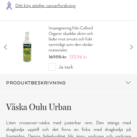
Ditt köp stödjer cancerforskning
Impregnering från Collonil
Organic skyddar skinn och
läder mot smuts och fukt
samtidigt som den vårdar
materialet.
169,95 kr
135,96 kr
Ja tack
PRODUKTBESKRIVNING
Väska Oulu Urban
Liten crossover-väska med justerbar rem. Den stängs med
dragkedja upptill och det finns en ficka med dragkedja på
framsidan. Denna läderkvalitet blir ännu vackrare och vackrare