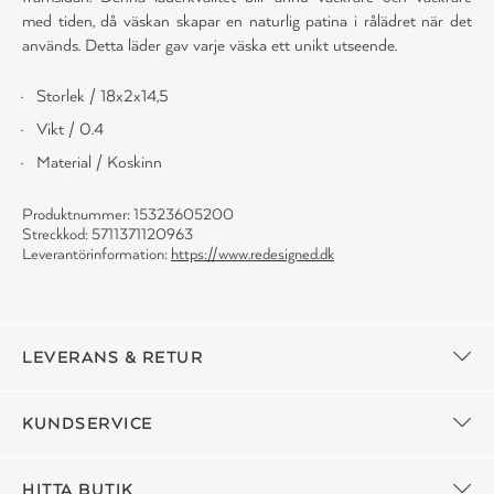
med tiden, då väskan skapar en naturlig patina i rålädret när det
används. Detta läder gav varje väska ett unikt utseende.
Storlek / 18x2x14,5
Vikt / 0.4
Material / Koskinn
Produktnummer: 15323605200
Streckkod: 5711371120963
Leverantörinformation:
https://www.redesigned.dk
LEVERANS & RETUR
KUNDSERVICE
HITTA BUTIK