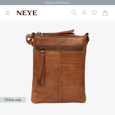
Betala med Klarna
Leverans 1-4 arbetsdagar
Gratis frakt över 699 kr.
Vi donerar till cancerforskning
30 dagars retur
Betala med Klarna
Online only