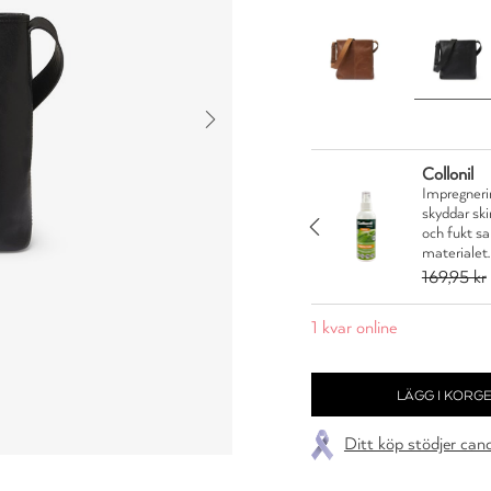
Collonil
Impregnerin
skyddar sk
rd och skydd på en gång
JA TACK
och fukt s
1,96 kr
materialet.
169,95 kr
1 kvar online
Ditt köp stödjer can