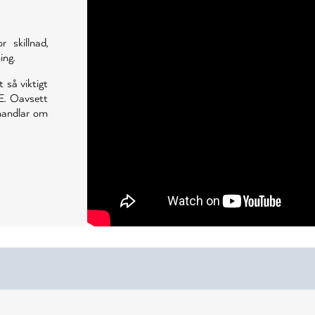
skillnad,
ing.
t så viktigt
E. Oavsett
 handlar om