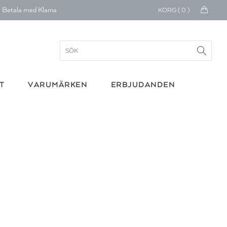
Betala med Klarna
KORG (
0
)
verans 1-4 arbetsdagar
ratis frakt över 699 kr.
onerar till cancerforskning
T
VARUMÄRKEN
ERBJUDANDEN
30 dagars retur
Betala med Klarna