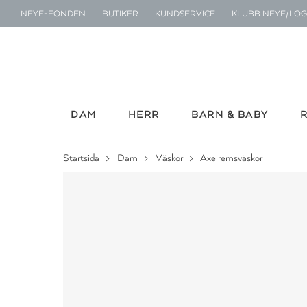
NEYE-FONDEN
BUTIKER
KUNDSERVICE
KLUBB NEYE/LOG
DAM
HERR
BARN & BABY
Startsida
Dam
Väskor
Axelremsväskor