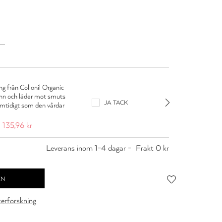
g från Collonil Organic
Colloni
inn och läder mot smuts
Lädercr
JA TACK
amtidigt som den vårdar
smuts o
139,95 
135,96 kr
Leverans inom 1-4 dagar -
Frakt 0 kr
cerforskning