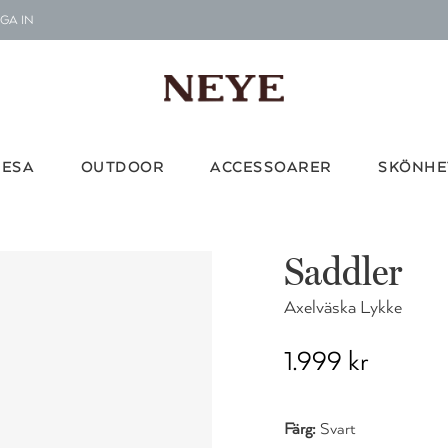
GA IN
Le
G
Vi d
RESA
OUTDOOR
ACCESSOARER
SKÖNHE
Saddler
Axelväska Lykke
1.999 kr
Färg:
Svart