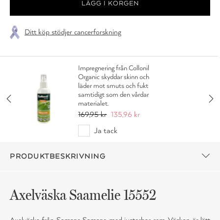
Ditt köp stödjer cancerforskning
Impregnering från Collonil
Organic skyddar skinn och
läder mot smuts och fukt
samtidigt som den vårdar
materialet.
169,95 kr
135,96 kr
Ja tack
PRODUKTBESKRIVNING
Axelväska Saamelie 15552
Axelväska från Samsøe Samsøe med justerbar rem. Väskan är lätt