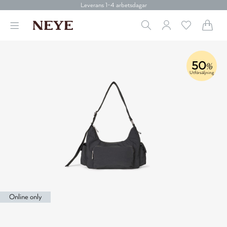
Leverans 1-4 arbetsdagar
Gratis frakt över 699 kr.
Vi donerar till cancerforskning
30 dagars retur
Betala med Klarna
Leverans 1-4 arbetsdagar
50
%
Gratis frakt över 699 kr.
Utförsäljning
Vi donerar till cancerforskning
30 dagars retur
Betala med Klarna
Online only