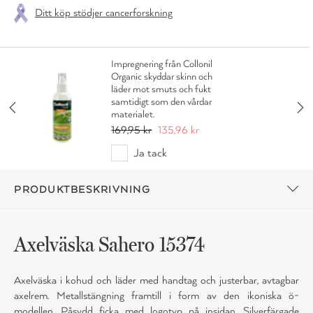
Ditt köp stödjer cancerforskning
Impregnering från Collonil
Organic skyddar skinn och
läder mot smuts och fukt
samtidigt som den vårdar
materialet.
169,95 kr
135,96 kr
Ja tack
PRODUKTBESKRIVNING
Axelväska Sahero 15374
Axelväska i kohud och läder med handtag och justerbar, avtagbar
axelrem. Metallstängning framtill i form av den ikoniska ö-
modellen. Påsydd ficka med logotyp på insidan. Silverfärgade