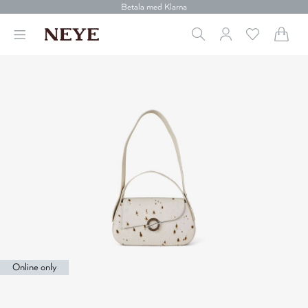
Betala med Klarna
Leverans 1-4 arbetsdagar
Gratis frakt över 699 kr.
Vi donerar till cancerforskning
30 dagars retur
Betala med Klarna
Online only