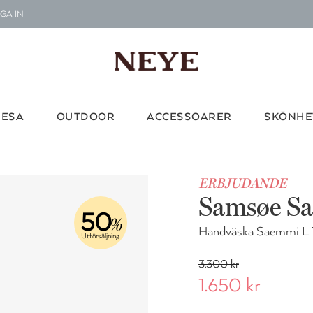
GA IN
Le
G
Vi d
RESA
OUTDOOR
ACCESSOARER
SKÖNHE
ERBJUDANDE
Samsøe S
50
%
Handväska Saemmi L
Utförsäljning
3.300 kr
1.650 kr