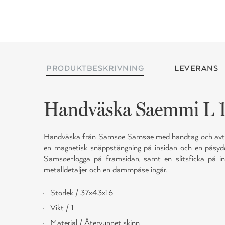
PRODUKTBESKRIVNING
LEVERANS
Handväska Saemmi L 
Handväska från Samsøe Samsøe med handtag och avtag
en magnetisk snäppstängning på insidan och en påsy
Samsøe-logga på framsidan, samt en slitsficka på in
metalldetaljer och en dammpåse ingår.
Storlek / 37x43x16
Vikt / 1
Material / Återvunnet skinn