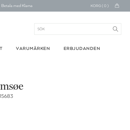
KORG (
0
)
Betala med Klarna
verans 1-4 arbetsdagar
ratis frakt över 699 kr.
onerar till cancerforskning
T
VARUMÄRKEN
ERBJUDANDEN
30 dagars retur
Betala med Klarna
amsøe
 15683