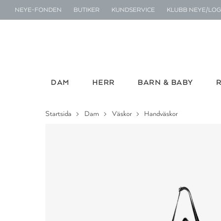
NEYE-FONDEN
BUTIKER
KUNDSERVICE
KLUBB NEYE/LOG
DAM
HERR
BARN & BABY
Startsida
Dam
Väskor
Handväskor