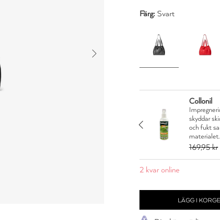
Färg:
Svart
Collonil
Impregnerin
ctor skyddar alla typer
skyddar sk
äder mot fukt. PSAF fri
JA TACK
och fukt s
materialet.
,96 kr
169,95 kr
2 kvar online