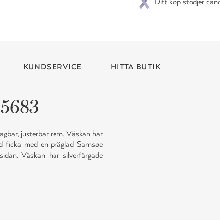
Ditt köp stödjer can
KUNDSERVICE
HITTA BUTIK
15683
bar, justerbar rem. Väskan har
dd ficka med en präglad Samsøe
sidan. Väskan har silverfärgade