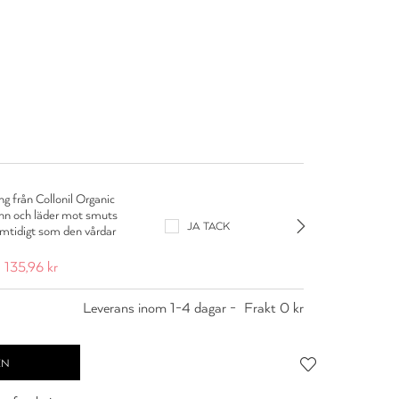
g från Collonil Organic
Colloni
inn och läder mot smuts
Lädercr
JA TACK
amtidigt som den vårdar
smuts o
139,95 
135,96 kr
Leverans inom 1-4 dagar -
Frakt 0 kr