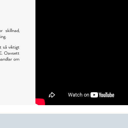
skillnad,
ing.
t så viktigt
E. Oavsett
 handlar om