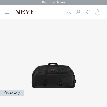
Betala med Klarna
Leverans 1-4 arbetsdagar
Gratis frakt över 699 kr.
Vi donerar till cancerforskning
30 dagars retur
Betala med Klarna
Online only