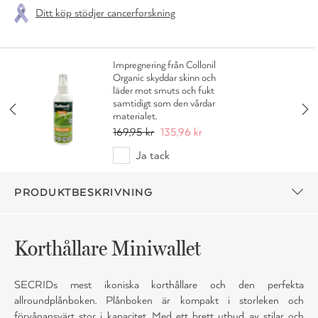
Ditt köp stödjer cancerforskning
Impregnering från Collonil
Organic skyddar skinn och
läder mot smuts och fukt
samtidigt som den vårdar
materialet.
169,95 kr
135,96 kr
Ja tack
PRODUKTBESKRIVNING
Korthållare Miniwallet
SECRIDs mest ikoniska korthållare och den perfekta
allroundplånboken. Plånboken är kompakt i storleken och
förvånansvärt stor i kapacitet. Med ett brett utbud av stilar och