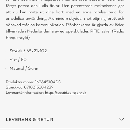
färger passar den i alla fickor. Den patenterade mekanismen gör
att du kan mata ut dina kort med en enda rörelse, redo för
omedelbar användning. Aluminium skyddar mot böjning, brott och
oönskad trådlös kommunikation. Plånböckerna är gjorda av läder,
tillverkade i Nederländerna av europeiskt läder. RFID säker (Radio
FrequencyId).
Storlek / 65x21x102
Vikt / 80
Material / Skinn
Produktnummer: 16264510400
Streckkod: 8718215284239
Leverantörinformation:
https://secrid.com/en-dk
LEVERANS & RETUR