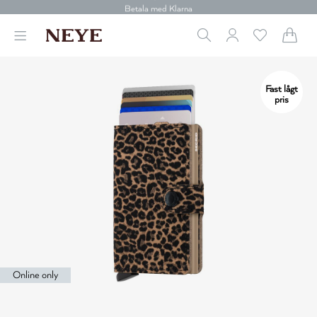
30 dagars retur
Betala med Klarna
Leverans 1-4 arbetsdagar
Gratis frakt över 699 kr.
Vi donerar till cancerforskning
30 dagars retur
Fast lågt
Betala med Klarna
pris
Online only