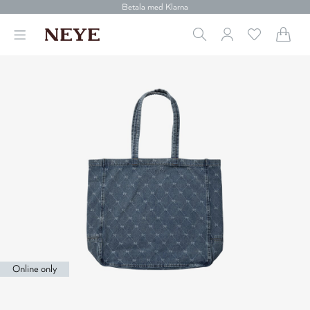
Betala med Klarna
Leverans 1-4 arbetsdagar
Gratis frakt över 699 kr.
Vi donerar till cancerforskning
30 dagars retur
Betala med Klarna
Online only