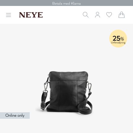
30 dagars retur
Betala med Klarna
Leverans 1-4 arbetsdagar
Gratis frakt över 699 kr.
Vi donerar till cancerforskning
30 dagars retur
25
Betala med Klarna
%
Utförsäljning
Online only