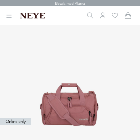
30 dagars retur
Betala med Klarna
Leverans 1-4 arbetsdagar
Gratis frakt över 699 kr.
Vi donerar till cancerforskning
30 dagars retur
Betala med Klarna
Online only