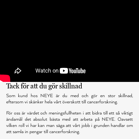
Tack för att du gör skillnad
Som kund hos NEYE är du med och gör en stor skillnad,
eftersom vi skänker hela vårt överskott till cancerforskning.
För oss är värdet och meningsfullheten i att bidra till ett så viktigt
ändamål det absolut bästa med att arbeta på NEYE. Oavsett
vilken roll vi har kan man säga att vårt jobb i grunden handlar om
att samla in pengar till cancerforskning.