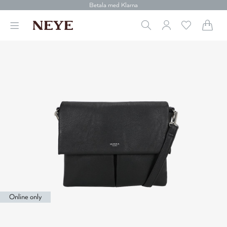
Betala med Klarna
Leverans 1-4 arbetsdagar
Gratis frakt över 699 kr.
Vi donerar till cancerforskning
30 dagars retur
Betala med Klarna
Online only