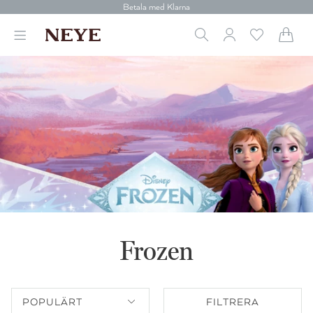
Betala med Klarna
Leverans 1-4 arbetsdagar
Gratis frakt över 699 kr.
Vi donerar till cancerforskning
30 dagars retur
Betala med Klarna
Frozen
POPULÄRT
FILTRERA