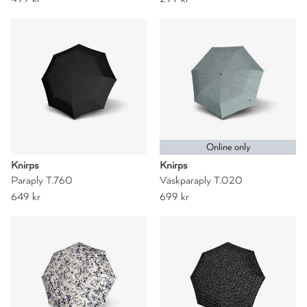
Online only
Knirps
Knirps
Paraply T.760
Väskparaply T.020
649 kr
699 kr