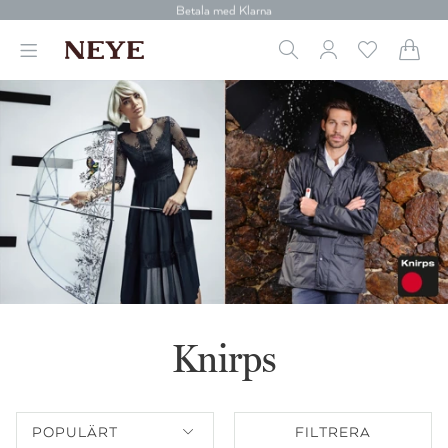
30 dagars retur
Betala med Klarna
Leverans 1-4 arbetsdagar
Gratis frakt över 699 kr.
Vi donerar till cancerforskning
30 dagars retur
Betala med Klarna
Knirps
POPULÄRT
FILTRERA