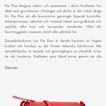
Pia Ries designar väskor och accessoarer i skinn. Kvaliteten har
alltid varit grundstenen i företaget och därför är det också viktigt
för Pia Ries att alla leverantörer genomgår löpande kontroller.
Arbetsprocesser, säkerhet och material måste vara godkända och
uppfylla olika krav och europeiska standarder. Hitta din
favoritryggsäck, crossover, clutch eller plånbok här.
Damplånböckerna hos Pia Ries är danskt hantverk av högsta
kvalitet och handsys av det finaste italienska kalvskinnet. Alla
damplånböcker är testade och genomgångna av yrkesfolk innan
de når kunderna. Kvaliteten syns bland annat genom att alla
plånböcker med mönster är fodrade med skinn för att säkerställa
maximal slitstyrka. Alla plånböcker är svarta som grundfärg, men
Visa mer
med läckra detaljer i turkos, orange, limegrönt, rött och lila.