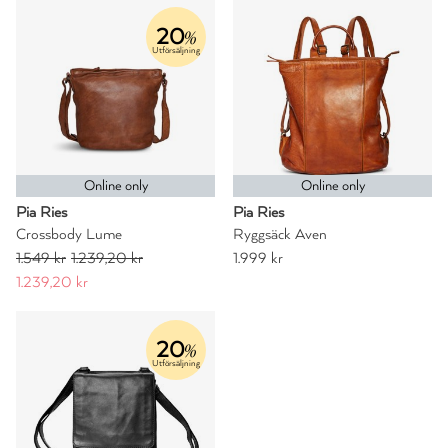
20
%
Utförsäljning
Online only
Online only
Pia Ries
Pia Ries
Crossbody Lume
Ryggsäck Aven
1.549 kr
1.239,20 kr
1.999 kr
1.239,20 kr
20
%
Utförsäljning