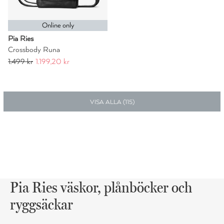
Online only
Pia Ries
Crossbody Runa
1.499 kr
1.199,20 kr
VISA ALLA (
115
)
Pia Ries väskor, plånböcker och
ryggsäckar