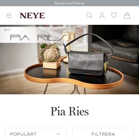
Betala med Klarna
Leverans 1-4 arbetsdagar
Gratis frakt över 699 kr.
Vi donerar till cancerforskning
30 dagars retur
Betala med Klarna
Pia Ries
POPULÄRT
FILTRERA