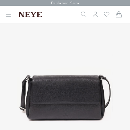
30 dagars retur
Betala med Klarna
Leverans 1-4 arbetsdagar
Gratis frakt över 699 kr.
Vi donerar till cancerforskning
30 dagars retur
Betala med Klarna