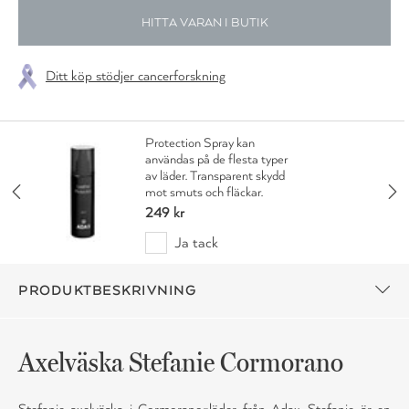
HITTA VARAN I BUTIK
Ditt köp stödjer cancerforskning
Protection Spray kan
användas på de flesta typer
av läder. Transparent skydd
mot smuts och fläckar.
249 kr
Ja tack
PRODUKTBESKRIVNING
Axelväska Stefanie Cormorano
Stefanie axelväska i Cormorano-läder från Adax. Stefanie är en