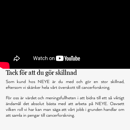
Tack för att du gör skillnad
Som kund hos NEYE är du med och gör en stor skillnad,
eftersom vi skänker hela vårt överskott till cancerforskning.
För oss är värdet och meningsfullheten i att bidra till ett så viktigt
ändamål det absolut bästa med att arbeta på NEYE. Oavsett
vilken roll vi har kan man säga att vårt jobb i grunden handlar om
att samla in pengar till cancerforskning.