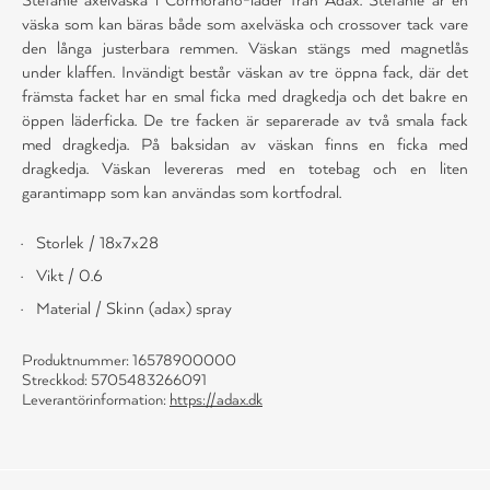
väska som kan bäras både som axelväska och crossover tack vare
den långa justerbara remmen. Väskan stängs med magnetlås
under klaffen. Invändigt består väskan av tre öppna fack, där det
främsta facket har en smal ficka med dragkedja och det bakre en
öppen läderficka. De tre facken är separerade av två smala fack
med dragkedja. På baksidan av väskan finns en ficka med
dragkedja. Väskan levereras med en totebag och en liten
garantimapp som kan användas som kortfodral.
Storlek / 18x7x28
Vikt / 0.6
Material / Skinn (adax) spray
Produktnummer: 16578900000
Streckkod: 5705483266091
Leverantörinformation:
https://adax.dk