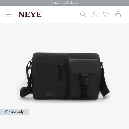
30 dagars retur
Betala med Klarna
Leverans 1-4 arbetsdagar
Gratis frakt över 699 kr.
Vi donerar till cancerforskning
30 dagars retur
Betala med Klarna
Online only