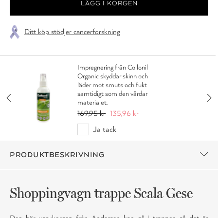
Ditt köp stödjer cancerforskning
Impregnering från Collonil
Organic skyddar skinn och
läder mot smuts och fukt
samtidigt som den vårdar
materialet.
169,95 kr
135,96 kr
Ja tack
PRODUKTBESKRIVNING
Shoppingvagn trappe Scala Gese
Den här varukorgen från Andersen kan gå i trappor, så det är