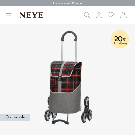
Betala med Klarna
Leverans 1-4 arbetsdagar
Gratis frakt över 699 kr.
Vi donerar till cancerforskning
30 dagars retur
Betala med Klarna
20
%
Utförsäljning
Online only