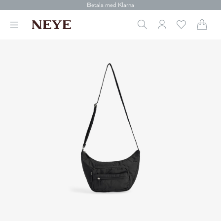
Betala med Klarna
Leverans 1-4 arbetsdagar
Gratis frakt över 699 kr.
Vi donerar till cancerforskning
30 dagars retur
Betala med Klarna