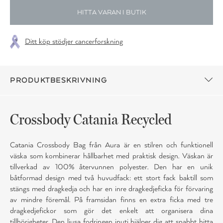
HITTA VARAN I BUTIK
Ditt köp stödjer cancerforskning
PRODUKTBESKRIVNING
Crossbody Catania Recycled
Catania Crossbody Bag från Aura är en stilren och funktionell
väska som kombinerar hållbarhet med praktisk design. Väskan är
tillverkad av 100% återvunnen polyester. Den har en unik
båtformad design med två huvudfack: ett stort fack baktill som
stängs med dragkedja och har en inre dragkedjeficka för förvaring
av mindre föremål. På framsidan finns en extra ficka med tre
dragkedjefickor som gör det enkelt att organisera dina
tillhörigheter. Den ljusa fodringen inuti hjälper dig att snabbt hitta