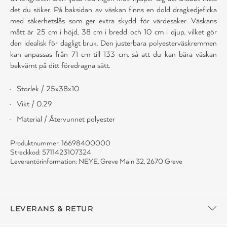
det du söker. På baksidan av väskan finns en dold dragkedjeficka
med säkerhetslås som ger extra skydd för värdesaker. Väskans
mått är 25 cm i höjd, 38 cm i bredd och 10 cm i djup, vilket gör
den idealisk för dagligt bruk. Den justerbara polyesterväskremmen
kan anpassas från 71 cm till 133 cm, så att du kan bära väskan
bekvämt på ditt föredragna sätt.
Storlek / 25x38x10
Vikt / 0.29
Material / Återvunnet polyester
Produktnummer: 16698400000
Streckkod: 5711423107324
Leverantörinformation: NEYE, Greve Main 32, 2670 Greve
LEVERANS & RETUR