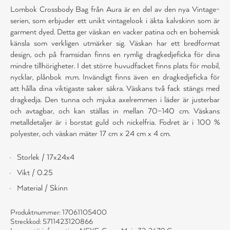
Lombok Crossbody Bag från Aura är en del av den nya Vintage-
serien, som erbjuder ett unikt vintagelook i äkta kalvskinn som är
garment dyed. Detta ger väskan en vacker patina och en bohemisk
känsla som verkligen utmärker sig. Väskan har ett bredformat
design, och på framsidan finns en rymlig dragkedjeficka för dina
mindre tillhörigheter. I det större huvudfacket finns plats för mobil,
nycklar, plånbok m.m. Invändigt finns även en dragkedjeficka för
att hålla dina viktigaste saker säkra. Väskans två fack stängs med
dragkedja. Den tunna och mjuka axelremmen i läder är justerbar
och avtagbar, och kan ställas in mellan 70–140 cm. Väskans
metalldetaljer är i borstat guld och nickelfria. Fodret är i 100 %
polyester, och väskan mäter 17 cm x 24 cm x 4 cm.
Storlek / 17x24x4
Vikt / 0.25
Material / Skinn
Produktnummer: 17061105400
Streckkod: 5711423120866