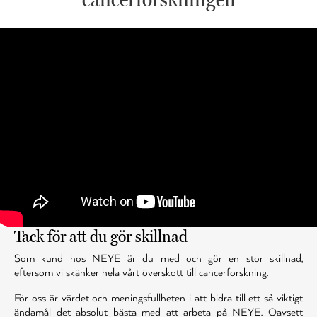
Tack för att du gör skillnad
Som kund hos NEYE är du med och gör en stor skillnad,
eftersom vi skänker hela vårt överskott till cancerforskning.
För oss är värdet och meningsfullheten i att bidra till ett så viktigt
ändamål det absolut bästa med att arbeta på NEYE. Oavsett