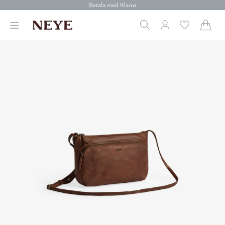
Betala med Klarna
Leverans 1-4 arbetsdagar
Gratis frakt över 699 kr.
Vi donerar till cancerforskning
30 dagars retur
Betala med Klarna