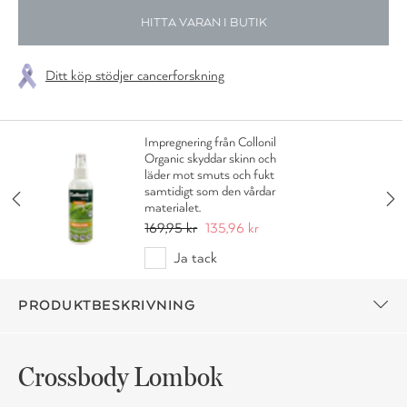
HITTA VARAN I BUTIK
Ditt köp stödjer cancerforskning
Impregnering från Collonil
Organic skyddar skinn och
läder mot smuts och fukt
samtidigt som den vårdar
materialet.
169,95 kr
135,96 kr
Ja tack
PRODUKTBESKRIVNING
Crossbody Lombok