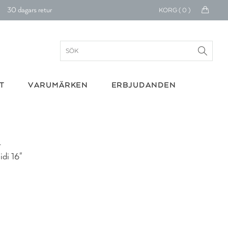
30 dagars retur
KORG (
0
)
Betala med Klarna
verans 1-4 arbetsdagar
ratis frakt över 699 kr.
T
VARUMÄRKEN
ERBJUDANDEN
onerar till cancerforskning
30 dagars retur
n
Betala med Klarna
di 16"