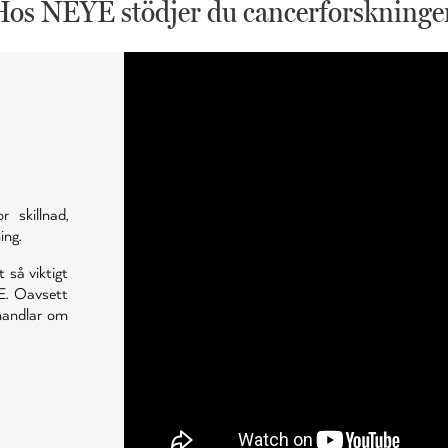
Hos NEYE stödjer du cancerforskninge
skillnad,
ing.
t så viktigt
E. Oavsett
 handlar om