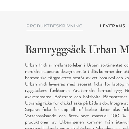
PRODUKTBESKRIVNING
LEVERANS
Barnryggsäck Urban Mi
Urban Midi är mellanstorleken i Urban-sortimentet oc
nordiskt inspirerad design som är tidlös kommer den att
harmoniska färgpaletten består av ett basurval och ko
Urban midi levereras med separat ficka för laptop n
ryggsäckens funktioner: Anatomiskt formad rygg. Re
axelremmarna. Bröstrem och höftbälte. Bärsystemet ö
Utvändig ficka för dricksflaska på båda sidor. Integrerat 
Separat ficka för upp till 16" bärbar dator, plus fic
Vattenavvisande och återvunnet material. 100 %
produktionen av Urban-serien kommer från återvun
marknadsledande inom skolväskor i Skandinavien och