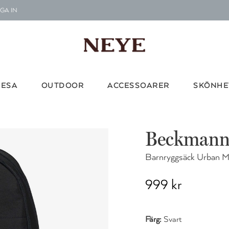
GA IN
Le
G
RESA
OUTDOOR
ACCESSOARER
SKÖNHE
Vi d
Beckman
Barnryggsäck Urban Mi
999 kr
Färg:
Svart