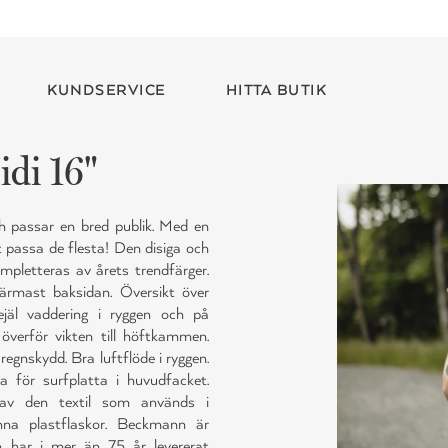
KUNDSERVICE
HITTA BUTIK
di 16"
h passar en bred publik. Med en
 passa de flesta! Den disiga och
mpletteras av årets trendfärger.
ärmast baksidan. Översikt över
jäl vaddering i ryggen och på
verför vikten till höftkammen.
regnskydd. Bra luftflöde i ryggen.
ka för surfplatta i huvudfacket.
 av den textil som används i
na plastflaskor. Beckmann är
 har i mer än 75 år levererat