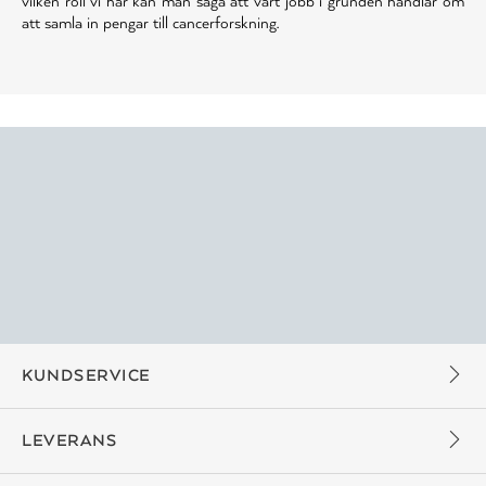
vilken roll vi har kan man säga att vårt jobb i grunden handlar om
att samla in pengar till cancerforskning.
KUNDSERVICE
LEVERANS