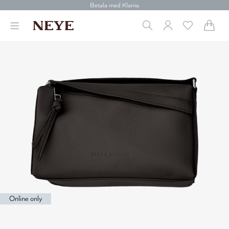
30 dagars retur
Betala med Klarna
Leverans 1-4 arbetsdagar
Gratis frakt över 699 kr.
Vi donerar till cancerforskning
30 dagars retur
Betala med Klarna
Online only