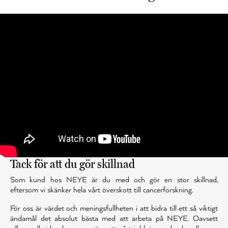
Tack för att du gör skillnad
Som kund hos NEYE är du med och gör en stor skillnad,
eftersom vi skänker hela vårt överskott till cancerforskning.
För oss är värdet och meningsfullheten i att bidra till ett så viktigt
ändamål det absolut bästa med att arbeta på NEYE. Oavsett