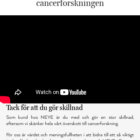
cancerforskningen
Tack för att du gör skillnad
Som kund hos NEYE är du med och gör en stor skillnad,
eftersom vi skänker hela vårt överskott till cancerforskning.
För oss är värdet och meningsfullheten i att bidra till ett så viktigt