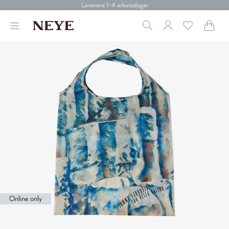
Leverans 1-4 arbetsdagar
Gratis frakt över 699 kr.
Vi donerar till cancerforskning
30 dagars retur
Betala med Klarna
Leverans 1-4 arbetsdagar
Gratis frakt över 699 kr.
Vi donerar till cancerforskning
30 dagars retur
Betala med Klarna
Online only