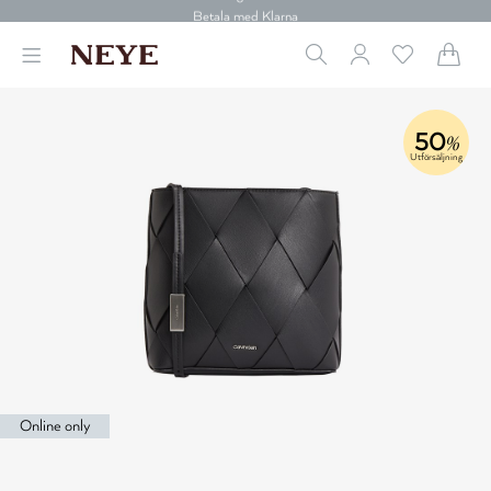
30 dagars retur
Betala med Klarna
Leverans 1-4 arbetsdagar
Gratis frakt över 699 kr.
Vi donerar till cancerforskning
30 dagars retur
50
%
Betala med Klarna
Utförsäljning
Online only