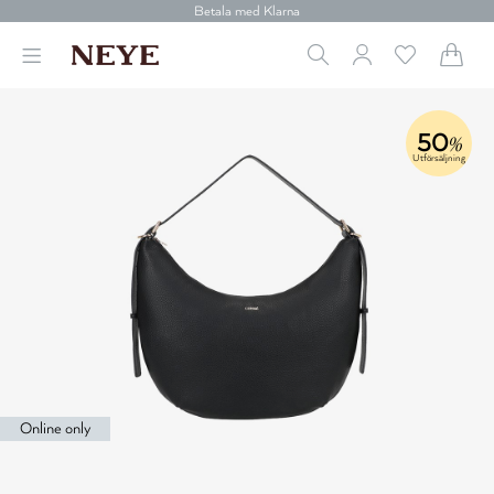
Betala med Klarna
Leverans 1-4 arbetsdagar
Gratis frakt över 699 kr.
Vi donerar till cancerforskning
30 dagars retur
Betala med Klarna
50
%
Utförsäljning
Online only