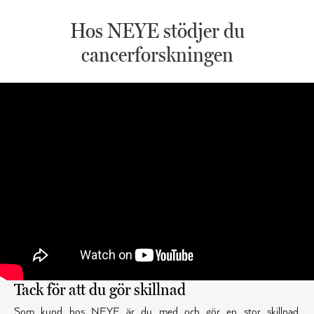
Hos NEYE stödjer du
cancerforskningen
Tack för att du gör skillnad
Som kund hos NEYE är du med och gör en stor skillnad,