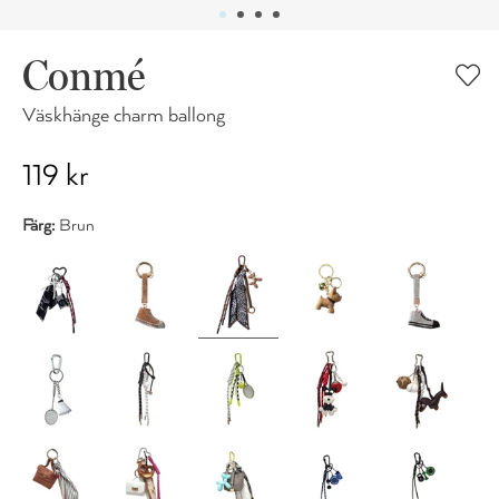
Conmé
Väskhänge charm ballong
119 kr
Färg:
Brun