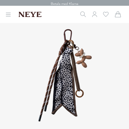
30 dagars retur
Betala med Klarna
Leverans 1-4 arbetsdagar
Gratis frakt över 699 kr.
Vi donerar till cancerforskning
30 dagars retur
Betala med Klarna