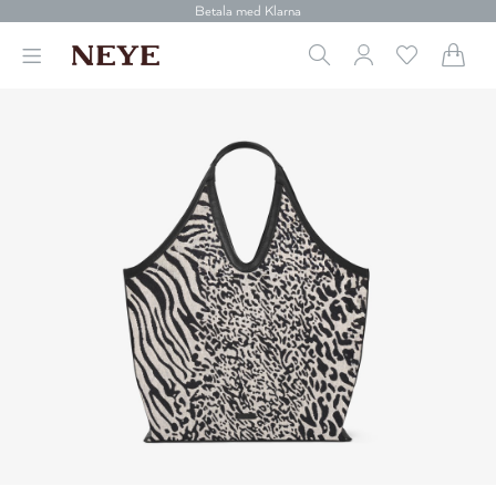
Betala med Klarna
Leverans 1-4 arbetsdagar
Gratis frakt över 699 kr.
Vi donerar till cancerforskning
30 dagars retur
Betala med Klarna