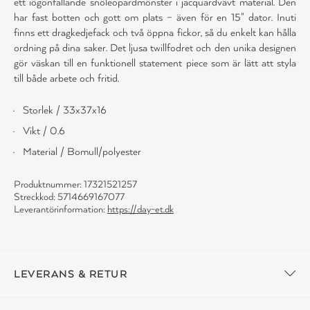
ett iögonfallande snöleopardmönster i jacquardvävt material. Den
har fast botten och gott om plats – även för en 15" dator. Inuti
finns ett dragkedjefack och två öppna fickor, så du enkelt kan hålla
ordning på dina saker. Det ljusa twillfodret och den unika designen
gör väskan till en funktionell statement piece som är lätt att styla
till både arbete och fritid.
Storlek / 33x37x16
Vikt / 0.6
Material / Bomull/polyester
Produktnummer: 17321521257
Streckkod: 5714669167077
Leverantörinformation:
https://day-et.dk
LEVERANS & RETUR