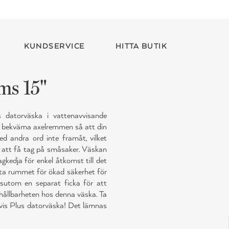
KUNDSERVICE
HITTA BUTIK
ms 15"
 datorväska i vattenavvisande
en bekväma axelremmen så att din
ed andra ord inte framåt, vilket
ör att få tag på småsaker. Väskan
kedja för enkel åtkomst till det
rsta rummet för ökad säkerhet för
ssutom en separat ficka för att
 hållbarheten hos denna väska. Ta
rvis Plus datorväska! Det lämnas