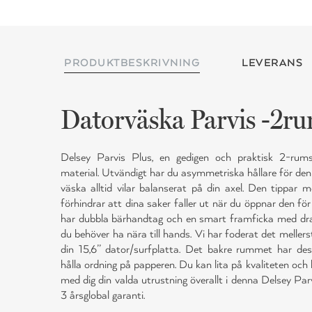
PRODUKTBESKRIVNING
LEVERANS
Datorväska Parvis -2ru
Delsey Parvis Plus, en gedigen och praktisk 2-rums
material. Utvändigt har du asymmetriska hållare för d
väska alltid vilar balanserat på din axel. Den tippar m
förhindrar att dina saker faller ut när du öppnar den f
har dubbla bärhandtag och en smart framficka med drag
du behöver ha nära till hands. Vi har foderat det melle
din 15,6’’ dator/surfplatta. Det bakre rummet har de
hålla ordning på papperen. Du kan lita på kvaliteten och
med dig din valda utrustning överallt i denna Delsey Pa
3 årsglobal garanti.