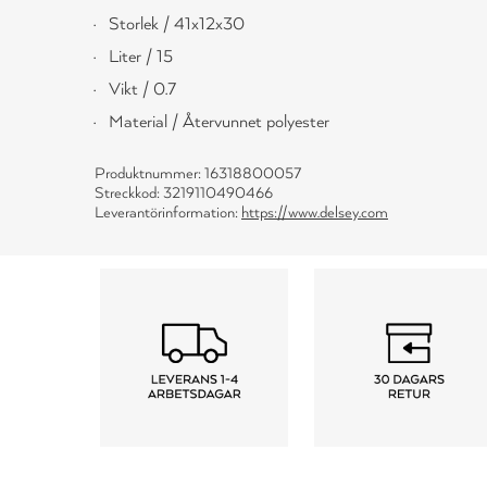
Storlek / 41x12x30
Liter / 15
Vikt / 0.7
Material / Återvunnet polyester
Produktnummer: 16318800057
Streckkod: 3219110490466
Leverantörinformation:
https://www.delsey.com