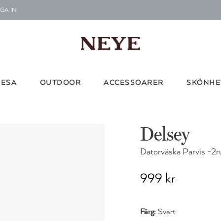
GA IN
Le
G
RESA
OUTDOOR
ACCESSOARER
SKÖNHE
Vi d
Delsey
Datorväska Parvis -2r
999 kr
Färg:
Svart