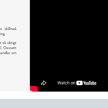
skillnad,
ing.
t så viktigt
E. Oavsett
 handlar om