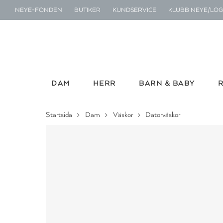
NEYE-FONDEN
BUTIKER
KUNDSERVICE
KLUBB NEYE/LOG
DAM
HERR
BARN & BABY
Startsida
Dam
Väskor
Datorväskor