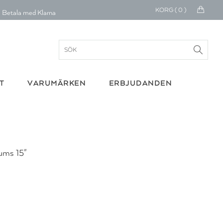
30 dagars retur
KORG (
0
)
Betala med Klarna
verans 1-4 arbetsdagar
ratis frakt över 699 kr.
T
VARUMÄRKEN
ERBJUDANDEN
onerar till cancerforskning
30 dagars retur
Betala med Klarna
ums 15"