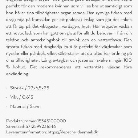
perfekt för den moderna kvinnan som vill se bra ut samtidigt som
hon håller sina tillhörigheter organiserade. Den rymliga fickan med
dragkedja på framsidan ger ett praktiskt inslag som gör det enkelt
att få tag på det viktigaste i vardagen. Inuti: Här erbjuder väskan
ett huvudfack som har gott om plats för allt du behöver - från din
telefon och anteckningsbok till smink och en vattenflaska. Den
smarta fickan med dragkedja inuti är perfekt för värdesaker som
nycklar eller plånbok, vilket säkerställer att du alltid har ordning på
dina tillhörigheter. Lång, avtagbar och justerbar axelrem ingår. 100
% kohud. Det rekommenderas att vattentäta väskan före
användning
Storlek / 27x6,5x25
Vikt / 0.613
Material / Skinn
Produktnummer: 15345100000
Streckkod: 5712599231646
Leverantörinformation:
https://depeche-denmark.dk