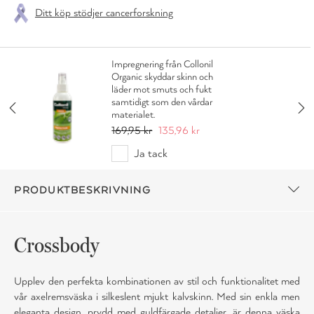
Ditt köp stödjer cancerforskning
Impregnering från Collonil
Organic skyddar skinn och
läder mot smuts och fukt
samtidigt som den vårdar
materialet.
169,95 kr
135,96 kr
Ja tack
PRODUKTBESKRIVNING
Crossbody
Upplev den perfekta kombinationen av stil och funktionalitet med
vår axelremsväska i silkeslent mjukt kalvskinn. Med sin enkla men
eleganta design, prydd med guldfärgade detaljer, är denna väska