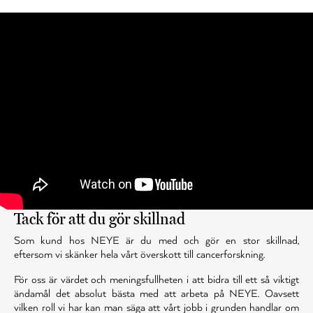
Tack för att du gör skillnad
Som kund hos NEYE är du med och gör en stor skillnad,
eftersom vi skänker hela vårt överskott till cancerforskning.
För oss är värdet och meningsfullheten i att bidra till ett så viktigt
ändamål det absolut bästa med att arbeta på NEYE. Oavsett
vilken roll vi har kan man säga att vårt jobb i grunden handlar om