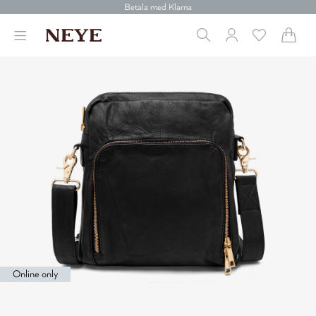
Betala med Klarna
Leverans 1-4 arbetsdagar
Gratis frakt över 699 kr.
Vi donerar till cancerforskning
30 dagars retur
Betala med Klarna
Online only